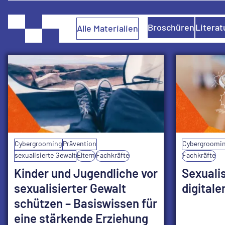
Broschüren
Literat
Alle Materialien
Cybergrooming
Prävention
Cybergroomi
sexualisierte Gewalt
Eltern
Fachkräfte
Fachkräfte
Kinder und Jugendliche vor
Sexualis
sexualisierter Gewalt
digital
schützen – Basiswissen für
eine stärkende Erziehung