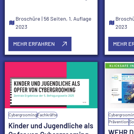
Broschüre
| 56 Seiten, 1. Auflage
Brosch
2023
2023
MEHR ERFAHREN
MEHR E
Cybergrooming
Fachkräfte
Cybergroomi
Prävention
So
Kinder und Jugendliche als
WEHR D