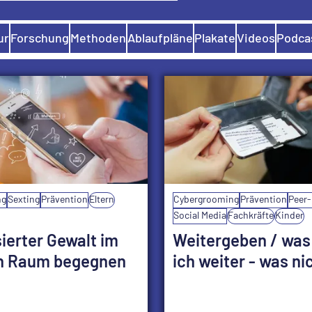
ur
Forschung
Methoden
Ablaufpläne
Plakate
Videos
Podca
nach Formaten filtern
ng
Sexting
Prävention
Eltern
Cybergrooming
Prävention
Peer-
Social Media
Fachkräfte
Kinder
ierter Gewalt im
Weitergeben / was 
en Raum begegnen
ich weiter - was ni