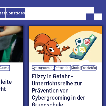
sts
Sonstiges
Gewalt
Cybergrooming
Prävention
Kinder
Fachkräfte
Flizzy in Gefahr -
leite
Unterrichtsreihe zur
cht
Prävention von
Cybergrooming in der
Grundschule