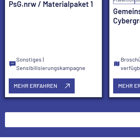
PsG.nrw / Materialpaket 1
Gemein
Cybergr
Sonstiges
|
Brosch
Sensibilisierungskampagne
verfügb
MEHR ERFAHREN
MEHR E