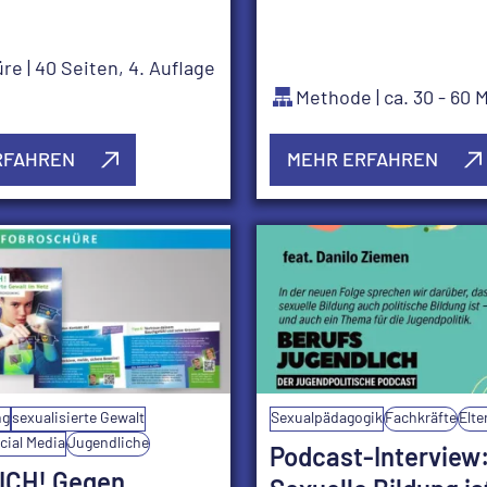
üre
| 40 Seiten, 4. Auflage
Methode
| ca. 30 - 60
RFAHREN
MEHR ERFAHREN
ng
sexualisierte Gewalt
Sexualpädagogik
Fachkräfte
Elte
cial Media
Jugendliche
Podcast-Interview
ICH! Gegen