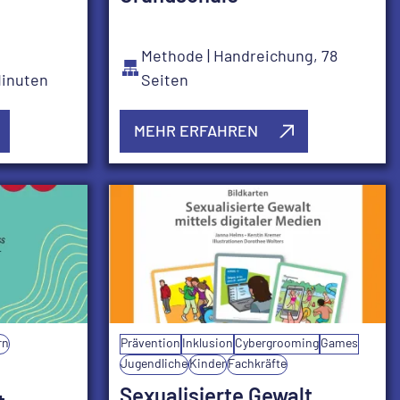
Methode
| Handreichung, 78
 Minuten
Seiten
MEHR ERFAHREN
rn
Prävention
Inklusion
Cybergrooming
Games
Jugendliche
Kinder
Fachkräfte
:
Sexualisierte Gewalt