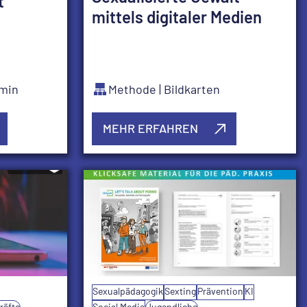
t
mittels digitaler Medien
0min
Methode
| Bildkarten
MEHR ERFAHREN
Sexualpädagogik
Sexting
Prävention
KI
räfte
Social Media
Jugendliche