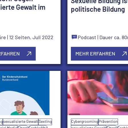
Sexuelle Bildung is
ierte Gewalt im
politische Bildung
üre
| 12 Seiten, Juli 2022
Podcast
| Dauer ca. 8
RFAHREN
MEHR ERFAHREN
ng
sexualisierte Gewalt
Sexting
Cybergrooming
Prävention
cial Media
Eltern
Fachkräfte
sexualisierte Gewalt
Eltern
Fachk