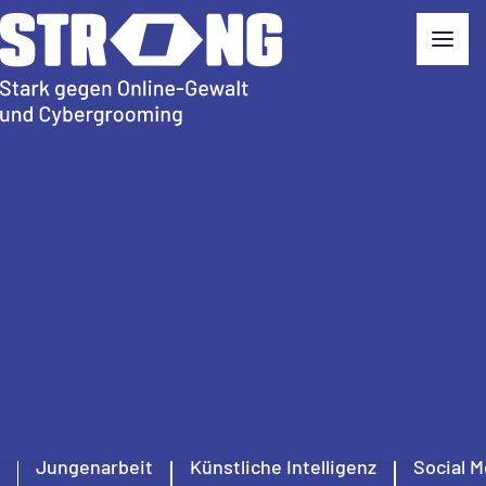
Datenbank Material
Sie können nach Themen fil
möglich oder eine Freite
Materialien durchsuchen...…
Themenfilter
nach Fachbereichen filtern
Cybergrooming
Schutzkonzepte
Inklusion
sexualisierte Gewalt
Sexting
Prävention
Jungenarbeit
Künstliche Intelligenz
Social M