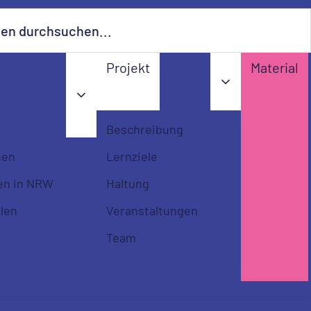
urchsuchen...…
Projekt
Material
terschiedlichen Formate ist
e, die wir noch aufnehmen
Beschreibung
nen
Lernziele
en in NRW
Haltung
llen
Veranstaltungen
Zielgruppenfilter
Team
nach Zielgruppen filtern
Kinder
Jugendliche
Fachkräfte
Eltern