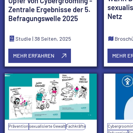
Opfer von Cybergrooming -
sexualis
Zentrale Ergebnisse der 5.
Netz
Befragungswelle 2025
Studie
| 38 Seiten, 2025
Brosch
MEHR ERFAHREN
MEHR E
Prävention
sexualisierte Gewalt
Fachkräfte
Cybergroomi
Prävention
So