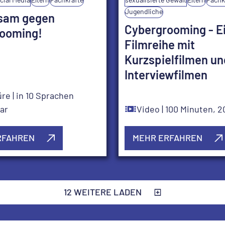
Jugendliche
sam gegen
Cybergrooming - E
ooming!
Filmreihe mit
Kurzspielfilmen un
Interviewfilmen
üre
| in 10 Sprachen
ar
Video
| 100 Minuten, 
RFAHREN
MEHR ERFAHREN
12 WEITERE LADEN