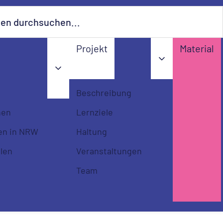
urchsuchen...…
Projekt
Material
Beschreibung
nen
Lernziele
en in NRW
Haltung
llen
Veranstaltungen
Team