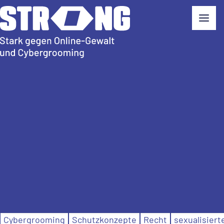
Podcast
| mehrere Folgen, Dauer jeweils ca. 35 Minuten
Cybergrooming
Schutzkonzepte
Recht
sexualisiert