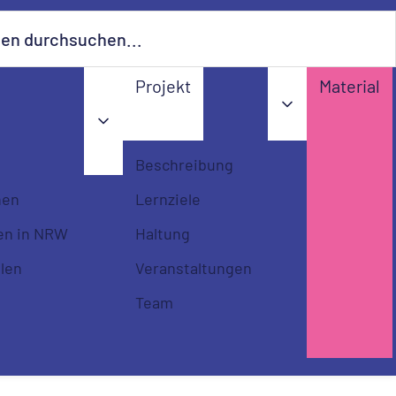
urchsuchen...…
Projekt
Material
Beschreibung
nen
Lernziele
en in NRW
Haltung
llen
Veranstaltungen
Team