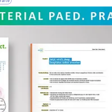
räfte