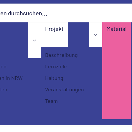
urchsuchen...…
Projekt
Material
Beschreibung
nen
Lernziele
en in NRW
Haltung
llen
Veranstaltungen
Team