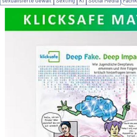
sexualisierte Gewalt
Sexting
KI
Social Media
Fachk