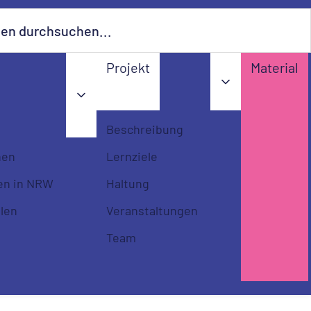
urchsuchen...…
Projekt
Material
Beschreibung
nen
Lernziele
en in NRW
Haltung
llen
Veranstaltungen
Team