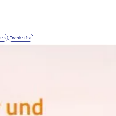
ern
Fachkräfte